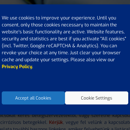
We use cookies to improve your experience. Until you
consent, only those cookies necessary to maintain the
website's basic functionality are active. Website features,
security and statistics are best if you activate "All cookies"
(incl. Twitter, Google reCAPTCHA & Analytics). You can
revoke your choice at any time. Just clear your browser
cache and update your settings. Please also view our
Privacy Policy.
asznos linkek
Accept all Cookies
Cookie Settings
alábbi linkek Önnek szólnak, ha további tudományos infor
ácsokat keres betegszervezetektől, vagy szeretne kapcsol
cirrózisos betegekkel.
Kérjük
, vegye fel velünk a kapcsolat
aslata további hasznos linkekre, amiker felvehetünk a listára!