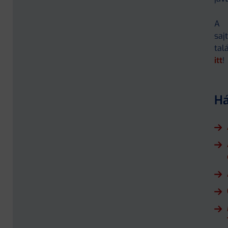
A 
sa
tal
itt
!
Há