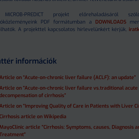
MICROB-PREDICT projekt előrehaladásáról szól
jtóközleményeink PDF formátumban a
DOWNLOADS
menü
álhatók. A projekttel kapcsolatos hírlevelünkért kérjük,
irat
ttér információk
Article on “Acute-on-chronic liver failure (ACLF): an update”
Article on “Acute-on-chronic liver failure vs.traditional acute
decompensation of cirrhosis”
Article on “Improving Quality of Care in Patients with Liver Ci
Cirrhosis article on Wikipedia
MayoClinic article “Cirrhosis: Symptoms, causes, Diagnosis a
Treatment”