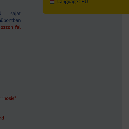
Language : HU
ó saját
pontban
kozzon fel
rrhosis”
nd