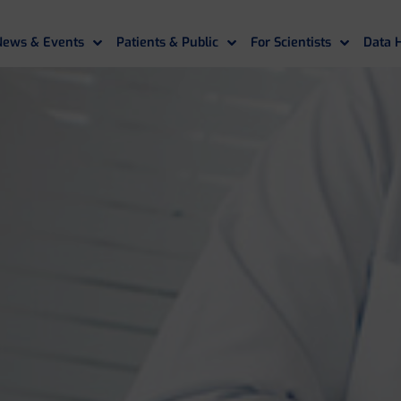
News & Events
Patients & Public
For Scientists
Data 
If you need assistance
please contact us
.