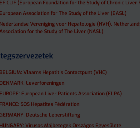
EF CLIF (European Foundation for the Study of Chronic Liver 
European Association for The Study of the Liver (EASL)
Nederlandse Vereniging voor Hepatologie (NVH), Netherland
Association for the Study of The Liver (NASL)
tegszervezetek
BELGIUM: Vlaams Hepatitis Contactpunt (VHC)
DENMARK: Leverforeningen
EUROPE: European Liver Patients Association (ELPA)
FRANCE: SOS Hépatites Fédération
GERMANY: Deutsche Leberstiftung
HUNGARY: Vírusos Májbetegek Országos Egyesülete
The NETHERLANDS: Nederlandse Leverpatiënten Vereniging