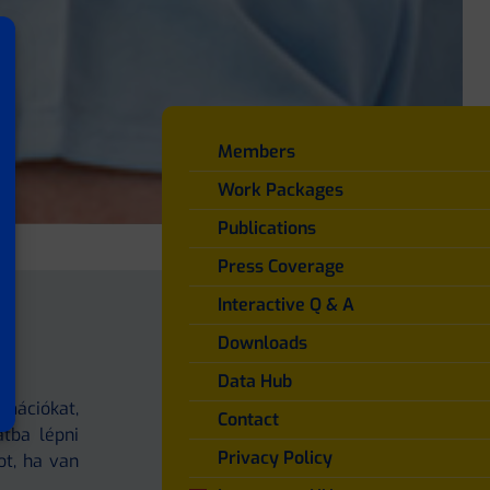
Members
Work Packages
Publications
Press Coverage
Interactive Q & A
Downloads
Data Hub
mációkat,
Contact
atba lépni
Privacy Policy
ot, ha van