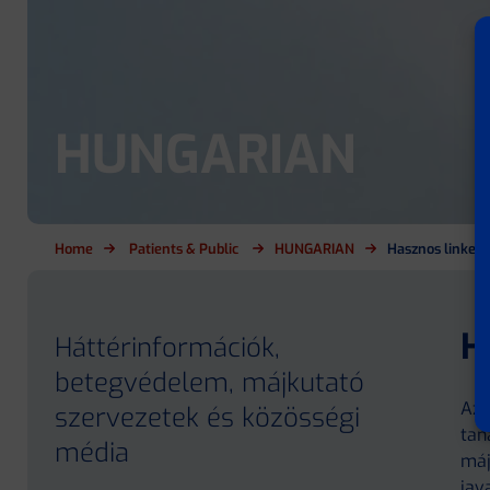
HUNGARIAN
Home
Patients & Public
HUNGARIAN
Hasznos linkek
H
Háttérinformációk,
betegvédelem, májkutató
Az 
szervezetek és közösségi
tan
média
máj
jav